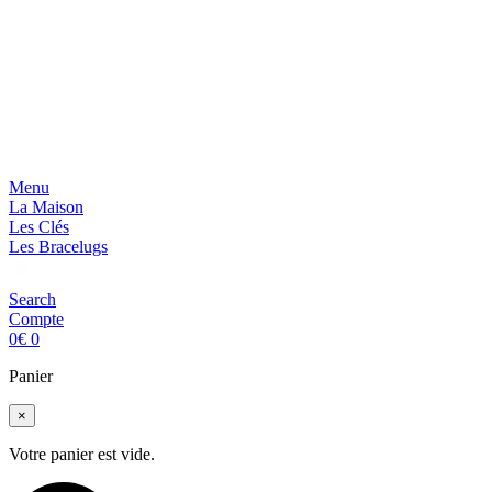
Menu
La Maison
Les Clés
Les Bracelugs
Search
Compte
0
€
0
Panier
×
Votre panier est vide.