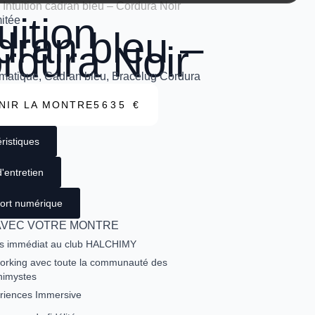
Intuition cadran bleu – Cordura Noir
uition
mitée
dran bleu –
rdura Noir
atique, Cadran bleu, Bracelug Cordura
NIR LA MONTRE
5635 €
ristiques
'entretien
ort numérique
AVEC VOTRE MONTRE
s immédiat au club HALCHIMY
orking avec toute la communauté des
himystes
riences Immersive