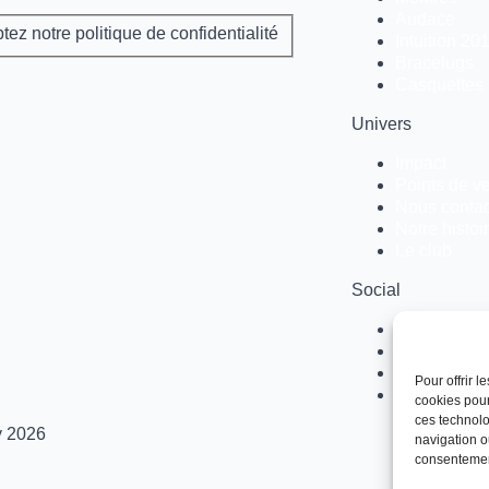
Audace
ez notre politique de confidentialité
Intuition 20
Bracelugs
Casquettes
Univers
Impact
Points de v
Nous contac
Notre histoi
Le club
Social
Instagram
Facebook
Linkedin
Pour offrir 
Youtube
cookies pour
ces technolo
y 2026
navigation ou
consentement