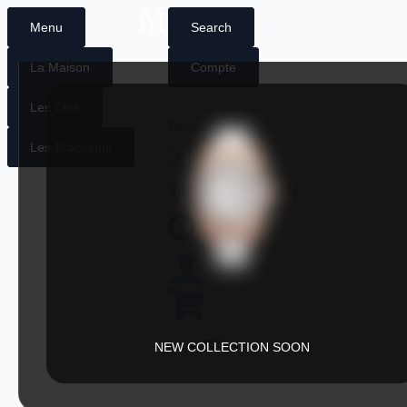
Menu
Search
La Maison
Compte
0
€
0
Les Clés
Panier
Les Bracelugs
×
Votre panier est vide.
NEW COLLECTION SOON