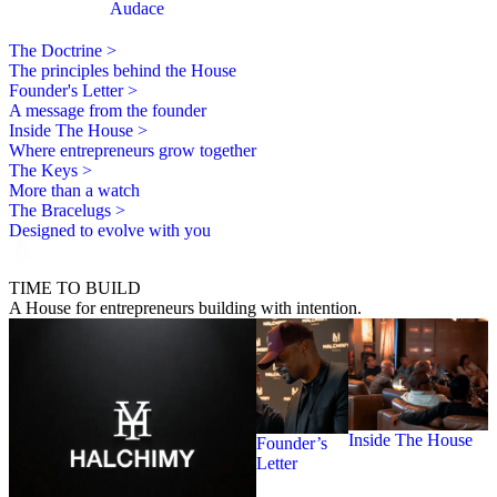
Audace
The Doctrine >
The principles behind the House
Founder's Letter >
A message from the founder
Inside The House >
Where entrepreneurs grow together
The Keys >
More than a watch
The Bracelugs >
Designed to evolve with you
TIME TO BUILD
A House for entrepreneurs building with intention.
Inside The House
Founder’s
Letter