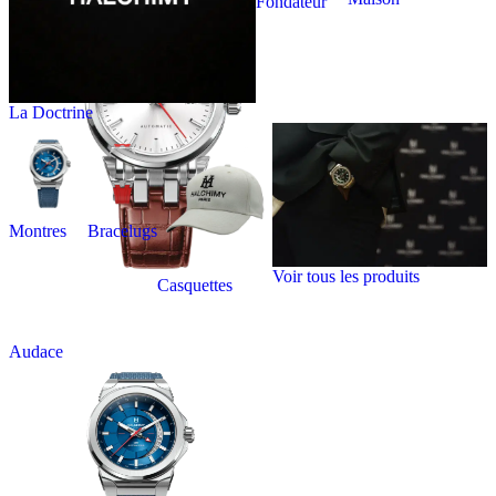
Fondateur
La Doctrine
Montres
Bracelugs
Voir tous les produits
Casquettes
Audace