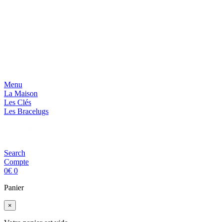
Menu
La Maison
Les Clés
Les Bracelugs
Search
Compte
0
€
0
Panier
×