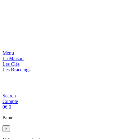
Menu
La Maison
Les Clés
Les Bracelugs
Search
Compte
0
€
0
Panier
×