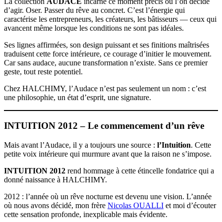
La collection
AUDACE
incarne ce moment précis où l’on décide
d’agir. Oser. Passer du rêve au concret. C’est l’énergie qui
caractérise les entrepreneurs, les créateurs, les bâtisseurs — ceux qui
avancent même lorsque les conditions ne sont pas idéales.
Ses lignes affirmées, son design puissant et ses finitions maîtrisées
traduisent cette force intérieure, ce courage d’initier le mouvement.
Car sans audace, aucune transformation n’existe. Sans ce premier
geste, tout reste potentiel.
Chez HALCHIMY, l’Audace n’est pas seulement un nom : c’est
une philosophie, un état d’esprit, une signature.
INTUITION 2012 – Le commencement d’un rêve
Mais avant l’Audace, il y a toujours une source :
l’Intuition
. Cette
petite voix intérieure qui murmure avant que la raison ne s’impose.
INTUITION 2012
rend hommage à cette étincelle fondatrice qui a
donné naissance à HALCHIMY.
2012 : l’année où un rêve nocturne est devenu une vision. L’année
où nous avons décidé, mon frère
Nicolas OUALLI
et moi d’écouter
cette sensation profonde, inexplicable mais évidente.