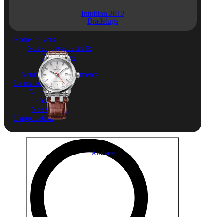
Intuition 2012
Bradelugs
Notre univers
Nos ambassadeurs &
Partenaires
Le club
Actualités & Évènements
La maison
Notre histoire
Concept
Nos valeurs
L'application
Search
for:
Audace