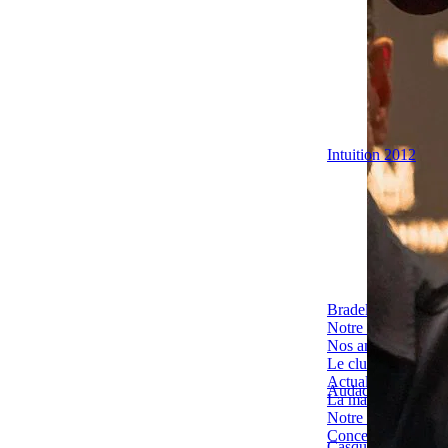
Intuition 2012
Bradelugs
Notre univers
Nos ambassadeurs 
Le club
Actualités & Évèn
Audace
La maison
Notre histoire
Concept
Casquettes