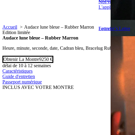
Nos valeurs
L'application
Accueil
Audace lune bleue – Rubber Marron
Lettre du Fondateu
Founder’s Letter
Edition limitée
Audace lune bleue – Rubber Marron
Heure, minute, seconde, date, Cadran bleu, Bracelug Rubber
Obtenir La Montre
9250 €
délai de 10 à 12 semaines
Caractéristiques
Guide d'entretien
Passeport numérique
INCLUS AVEC VOTRE MONTRE