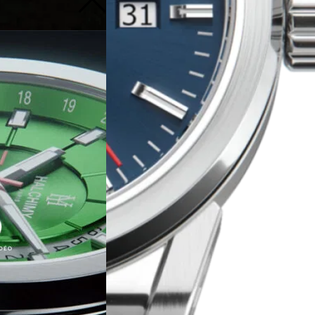
 sources de lumière
oux.
smétiques, qui
e bijou à l'aide
ue ou de vous