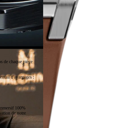
piscine ou à la
onnent
utiques, où nos
himy.
os de chaque pièce
entail d'avantages :
 immersif 100%
vation de notre