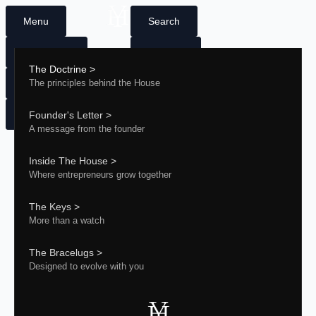
Menu
Search
La Maison
Compte
Search
The Doctrine >
0
€
0
for:
Les Clés
The principles behind the House
Panier
Les Bracelugs
Founder's Letter >
×
A message from the founder
Votre panier est vide.
Inside The House >
Where entrepreneurs grow together
The Keys >
More than a watch
The Bracelugs >
Designed to evolve with you
La Doctrine
Lettre du Fondateur