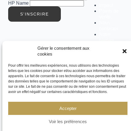
HP Name
Impact
Points de
S'INSCRIRE
vente
Nous
contacter
Notre
histoire
Le club
Gérer le consentement aux
cookies
Social
Pour offrir les meilleures expériences, nous utilisons des technologies
Instagram
telles que les cookies pour stocker et/ou accéder aux informations des
Facebook
appareils. Le fait de consentir à ces technologies nous permettra de traiter
Linkedin
des données telles que le comportement de navigation ou les ID uniques
Youtube
sur ce site. Le fait de ne pas consentir ou de retirer son consentement peut
avoir un effet négatif sur certaines caractéristiques et fonctions.
Conditions générales de ventes
© Halchimy 2026
Politique de confidentialité
Cookies
Accepter
Mentions légales
Voir les préférences