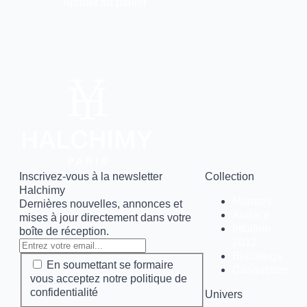
quantité
Ajouter au panier
de
Intuition
cadran
bleu
-
Rubber
Rubis
Inscrivez-vous à la newsletter
Collection
Halchimy
Montres
Dernières nouvelles, annonces et
Audace
mises à jour directement dans votre
Intuition
boîte de réception.
2012
Bracelugs
En soumettant se formaire
Casquettes
vous acceptez notre politique de
confidentialité
Univers