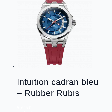
Intuition
cadran
bleu
-
Rubber
Vert
Émeraude
Intuition cadran bleu
– Rubber Rubis
5 ,695
€