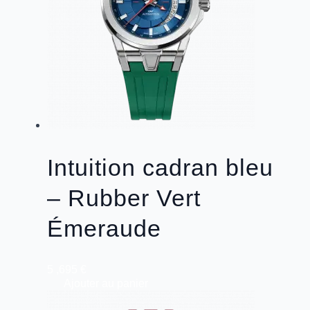
Vert
Émeraude
Intuition cadran bleu
– Rubber Vert
Émeraude
5 ,695
€
quantité
Ajouter au panier
de