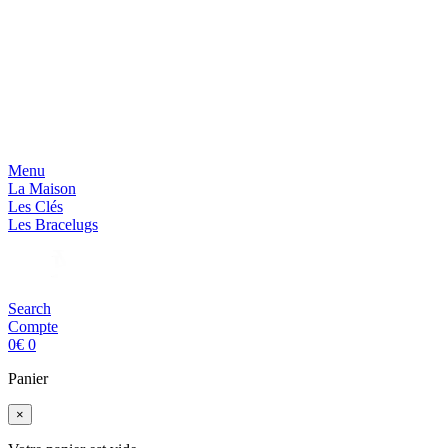
Menu
La Maison
Les Clés
Les Bracelugs
Search
Compte
0
€
0
Panier
×